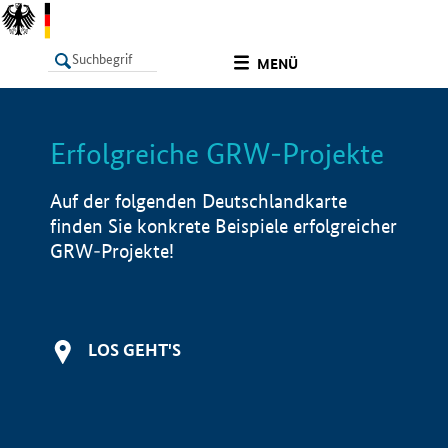
undefined
MENÜ
Erfolgreiche GRW-Projekte
LISTE
Filter
Info
Auf der folgenden Deutschlandkarte
finden Sie konkrete Beispiele erfolgreicher
GRW-Projekte!
LOS GEHT'S