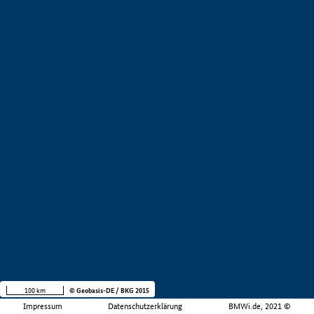
100 km
© Geobasis-DE / BKG 2015
Impressum
Datenschutzerklärung
BMWi.de, 2021 ©