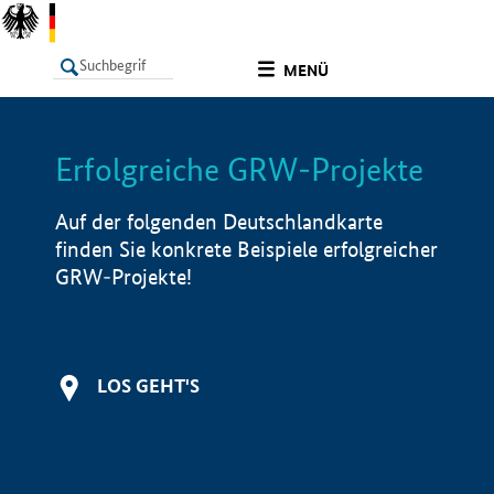
undefined
MENÜ
Erfolgreiche GRW-Projekte
LISTE
Filter
Info
Auf der folgenden Deutschlandkarte
finden Sie konkrete Beispiele erfolgreicher
GRW-Projekte!
LOS GEHT'S