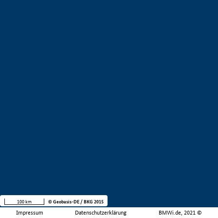
100 km
© Geobasis-DE / BKG 2015
Impressum
Datenschutzerklärung
BMWi.de, 2021 ©