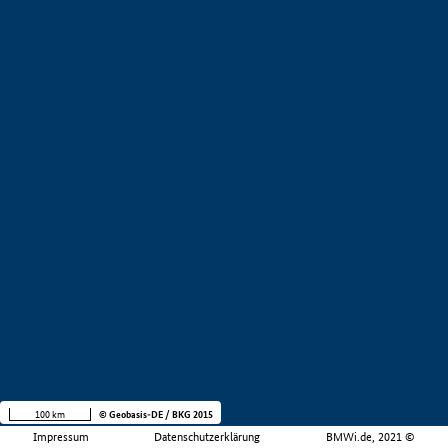
100 km
© Geobasis-DE / BKG 2015
Impressum
Datenschutzerklärung
BMWi.de, 2021 ©