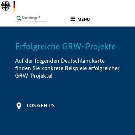
undefined
MENÜ
Erfolgreiche GRW-Projekte
LISTE
Filter
Info
Auf der folgenden Deutschlandkarte
finden Sie konkrete Beispiele erfolgreicher
GRW-Projekte!
LOS GEHT'S