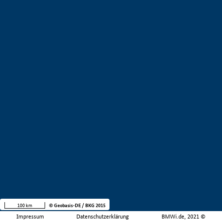
100 km
© Geobasis-DE / BKG 2015
Impressum
Datenschutzerklärung
BMWi.de, 2021 ©