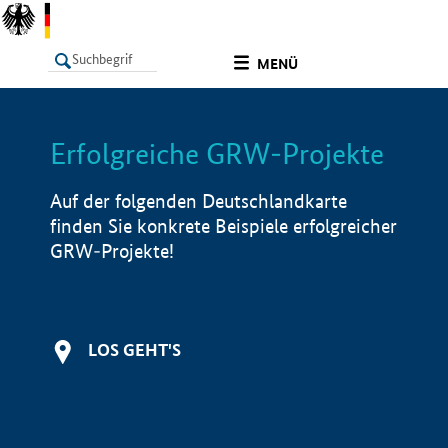
undefined
MENÜ
Erfolgreiche GRW-Projekte
LISTE
Filter
Info
Auf der folgenden Deutschlandkarte
finden Sie konkrete Beispiele erfolgreicher
GRW-Projekte!
LOS GEHT'S