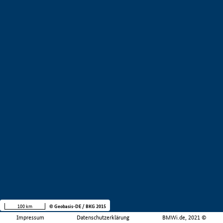
100 km
© Geobasis-DE / BKG 2015
Impressum
Datenschutzerklärung
BMWi.de, 2021 ©