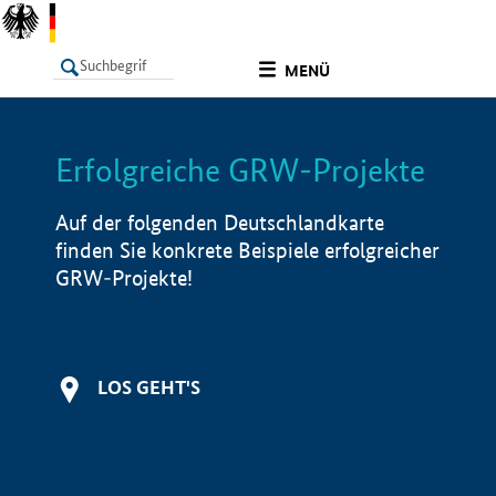
undefined
MENÜ
Erfolgreiche GRW-Projekte
LISTE
Filter
Info
Auf der folgenden Deutschlandkarte
finden Sie konkrete Beispiele erfolgreicher
GRW-Projekte!
LOS GEHT'S