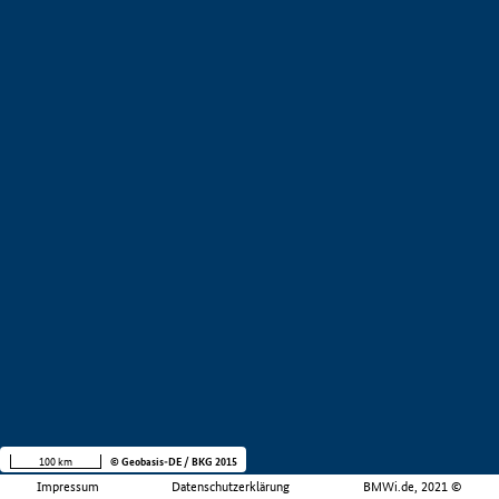
100 km
© Geobasis-DE / BKG 2015
Impressum
Datenschutzerklärung
BMWi.de, 2021 ©