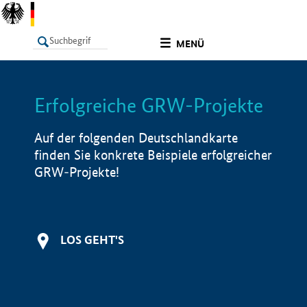
undefined
MENÜ
Erfolgreiche GRW-Projekte
LISTE
Filter
Info
Auf der folgenden Deutschlandkarte
finden Sie konkrete Beispiele erfolgreicher
GRW-Projekte!
LOS GEHT'S