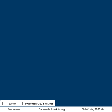
100 km
© Geobasis-DE / BKG 2015
Impressum
Datenschutzerklärung
BMWi.de, 2021 ©