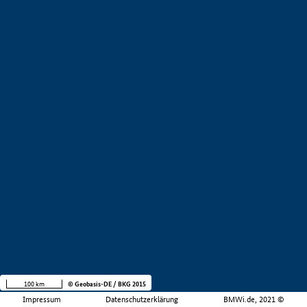
100 km
© Geobasis-DE / BKG 2015
Impressum
Datenschutzerklärung
BMWi.de, 2021 ©