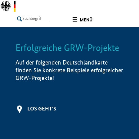
undefined
MENÜ
Erfolgreiche GRW-Projekte
LISTE
Filter
Info
Auf der folgenden Deutschlandkarte
finden Sie konkrete Beispiele erfolgreicher
GRW-Projekte!
LOS GEHT'S