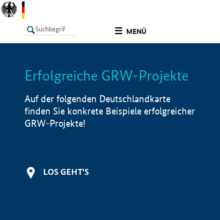
undefined
MENÜ
Erfolgreiche GRW-Projekte
LISTE
Filter
Info
Auf der folgenden Deutschlandkarte
finden Sie konkrete Beispiele erfolgreicher
GRW-Projekte!
LOS GEHT'S