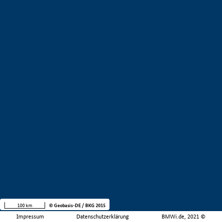
100 km
© Geobasis-DE / BKG 2015
Impressum
Datenschutzerklärung
BMWi.de, 2021 ©