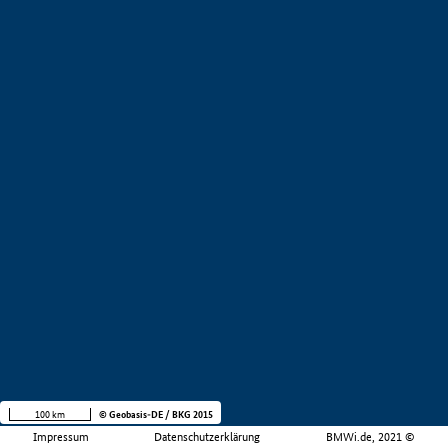
100 km
© Geobasis-DE / BKG 2015
Impressum
Datenschutzerklärung
BMWi.de, 2021 ©