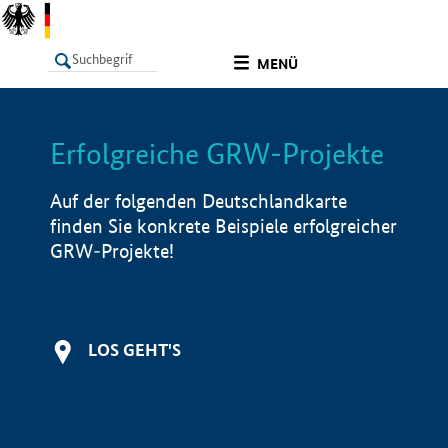
undefined
MENÜ
Erfolgreiche GRW-Projekte
LISTE
Filter
Info
Auf der folgenden Deutschlandkarte
finden Sie konkrete Beispiele erfolgreicher
GRW-Projekte!
LOS GEHT'S