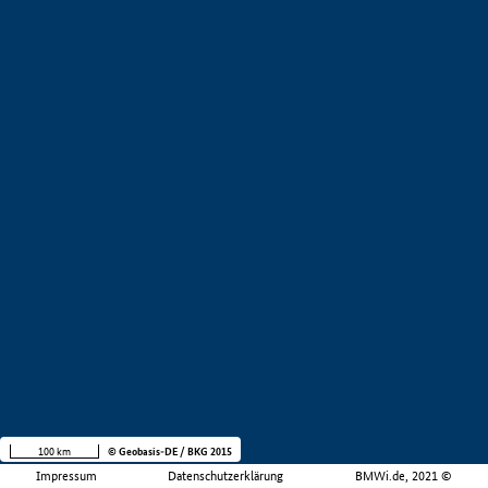
100 km
© Geobasis-DE / BKG 2015
Impressum
Datenschutzerklärung
BMWi.de, 2021 ©