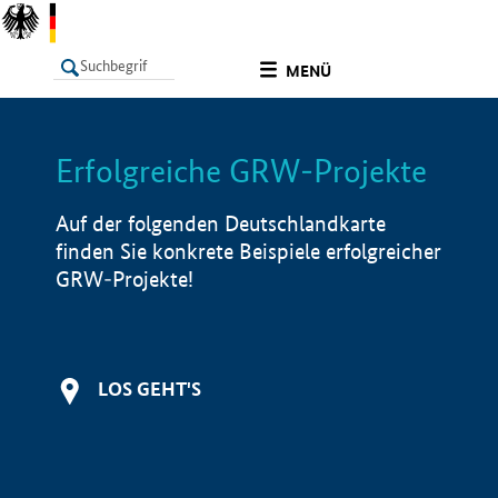
undefined
MENÜ
Erfolgreiche GRW-Projekte
LISTE
Filter
Info
Auf der folgenden Deutschlandkarte
finden Sie konkrete Beispiele erfolgreicher
GRW-Projekte!
LOS GEHT'S