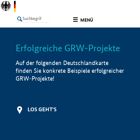
undefined
MENÜ
Erfolgreiche GRW-Projekte
LISTE
Filter
Info
Auf der folgenden Deutschlandkarte
finden Sie konkrete Beispiele erfolgreicher
GRW-Projekte!
LOS GEHT'S