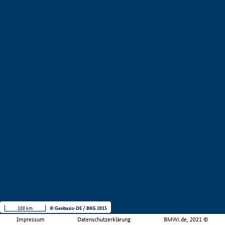
100 km
© Geobasis-DE / BKG 2015
Impressum
Datenschutzerklärung
BMWi.de, 2021 ©