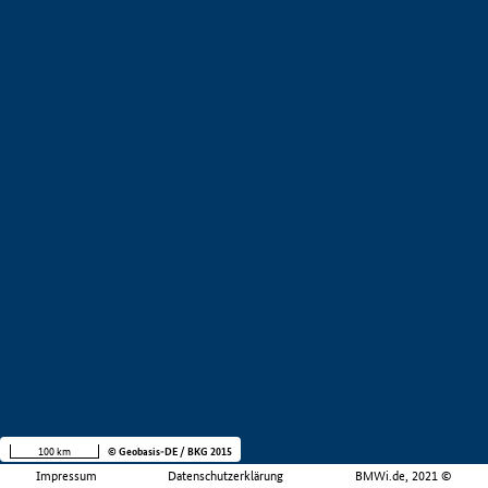
100 km
© Geobasis-DE / BKG 2015
Impressum
Datenschutzerklärung
BMWi.de, 2021 ©