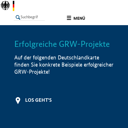
undefined
MENÜ
Erfolgreiche GRW-Projekte
LISTE
Filter
Info
Auf der folgenden Deutschlandkarte
finden Sie konkrete Beispiele erfolgreicher
GRW-Projekte!
LOS GEHT'S