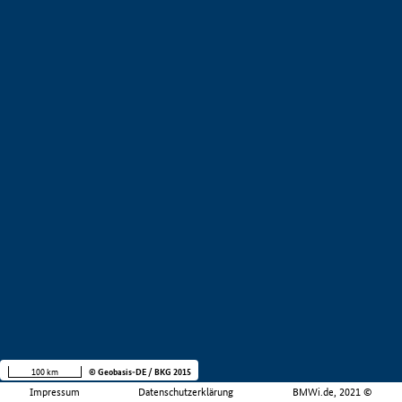
100 km
© Geobasis-DE / BKG 2015
Impressum
Datenschutzerklärung
BMWi.de, 2021 ©