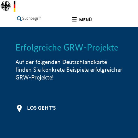
undefined
MENÜ
Erfolgreiche GRW-Projekte
LISTE
Filter
Info
Auf der folgenden Deutschlandkarte
finden Sie konkrete Beispiele erfolgreicher
GRW-Projekte!
LOS GEHT'S