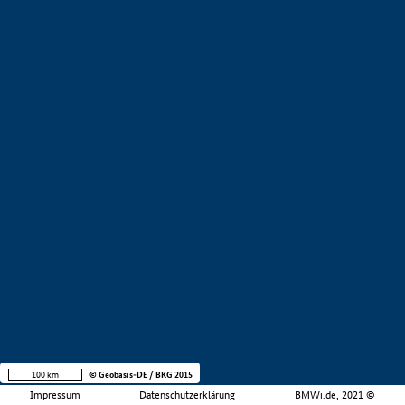
100 km
© Geobasis-DE / BKG 2015
Impressum
Datenschutzerklärung
BMWi.de, 2021 ©