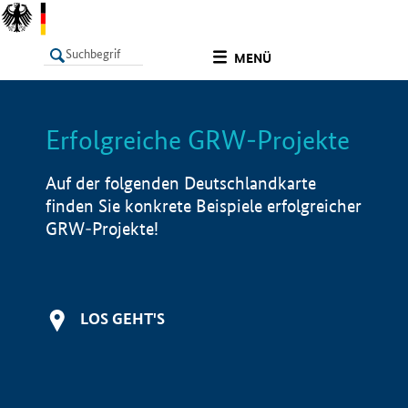
undefined
MENÜ
Erfolgreiche GRW-Projekte
LISTE
Filter
Info
Auf der folgenden Deutschlandkarte
finden Sie konkrete Beispiele erfolgreicher
GRW-Projekte!
LOS GEHT'S