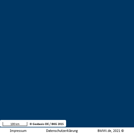
100 km
© Geobasis-DE / BKG 2015
Impressum
Datenschutzerklärung
BMWi.de, 2021 ©