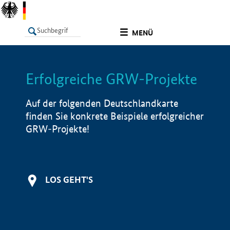
undefined
MENÜ
Erfolgreiche GRW-Projekte
LISTE
Filter
Info
Auf der folgenden Deutschlandkarte
finden Sie konkrete Beispiele erfolgreicher
GRW-Projekte!
LOS GEHT'S