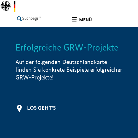
undefined
MENÜ
Erfolgreiche GRW-Projekte
LISTE
Filter
Info
Auf der folgenden Deutschlandkarte
finden Sie konkrete Beispiele erfolgreicher
GRW-Projekte!
LOS GEHT'S