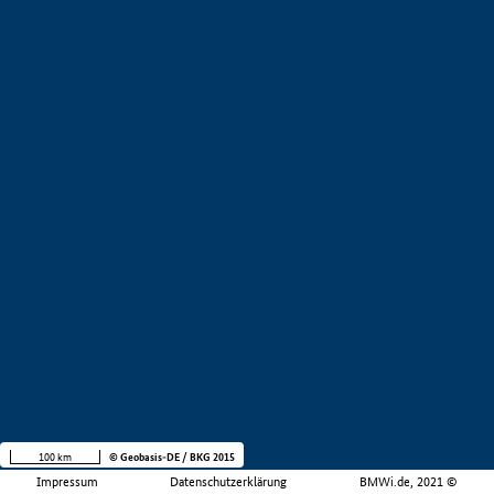
100 km
© Geobasis-DE / BKG 2015
Impressum
Datenschutzerklärung
BMWi.de, 2021 ©