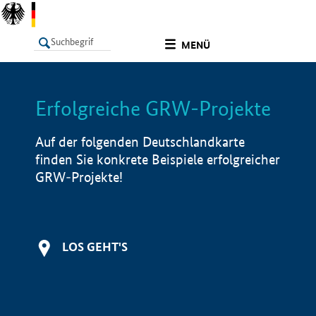
undefined
MENÜ
Erfolgreiche GRW-Projekte
LISTE
Filter
Info
Auf der folgenden Deutschlandkarte
finden Sie konkrete Beispiele erfolgreicher
GRW-Projekte!
LOS GEHT'S