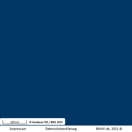
100 km
© Geobasis-DE / BKG 2015
Impressum
Datenschutzerklärung
BMWi.de, 2021 ©