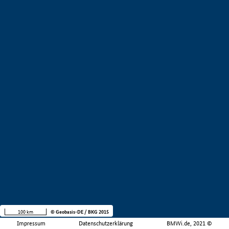
100 km
© Geobasis-DE / BKG 2015
Impressum
Datenschutzerklärung
BMWi.de, 2021 ©