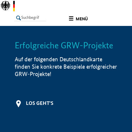
undefined
MENÜ
Erfolgreiche GRW-Projekte
LISTE
Filter
Info
Auf der folgenden Deutschlandkarte
finden Sie konkrete Beispiele erfolgreicher
GRW-Projekte!
LOS GEHT'S