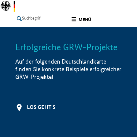
undefined
MENÜ
Erfolgreiche GRW-Projekte
LISTE
Filter
Info
Auf der folgenden Deutschlandkarte
finden Sie konkrete Beispiele erfolgreicher
GRW-Projekte!
LOS GEHT'S