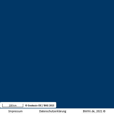
100 km
© Geobasis-DE / BKG 2015
Impressum
Datenschutzerklärung
BMWi.de, 2021 ©