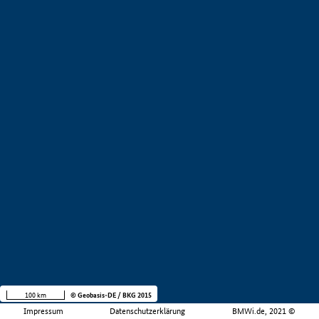
100 km
© Geobasis-DE / BKG 2015
Impressum
Datenschutzerklärung
BMWi.de, 2021 ©