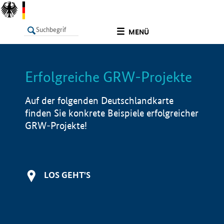
undefined
MENÜ
Erfolgreiche GRW-Projekte
LISTE
Filter
Info
Auf der folgenden Deutschlandkarte
finden Sie konkrete Beispiele erfolgreicher
GRW-Projekte!
LOS GEHT'S