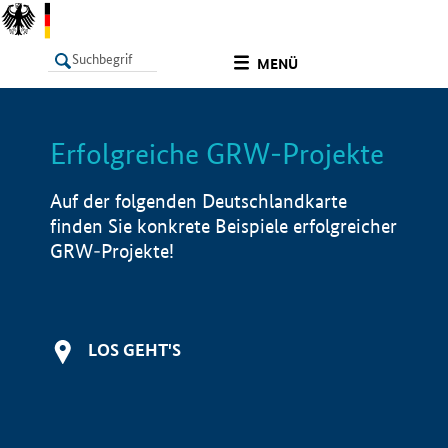
undefined
MENÜ
Erfolgreiche GRW-Projekte
LISTE
Filter
Info
Auf der folgenden Deutschlandkarte
finden Sie konkrete Beispiele erfolgreicher
GRW-Projekte!
LOS GEHT'S