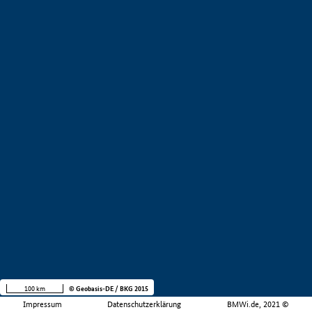
100 km
© Geobasis-DE / BKG 2015
Impressum
Datenschutzerklärung
BMWi.de, 2021 ©