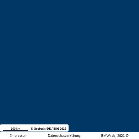
100 km
© Geobasis-DE / BKG 2015
Impressum
Datenschutzerklärung
BMWi.de, 2021 ©