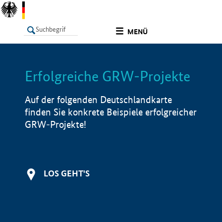
undefined
MENÜ
Erfolgreiche GRW-Projekte
LISTE
Filter
Info
Auf der folgenden Deutschlandkarte
finden Sie konkrete Beispiele erfolgreicher
GRW-Projekte!
LOS GEHT'S