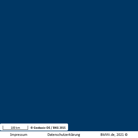
100 km
© Geobasis-DE / BKG 2015
Impressum
Datenschutzerklärung
BMWi.de, 2021 ©