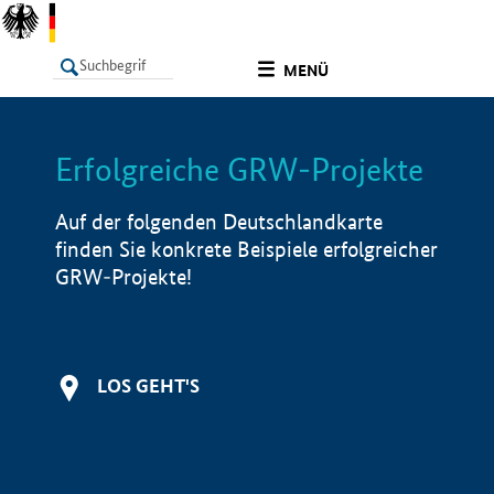
undefined
MENÜ
Erfolgreiche GRW-Projekte
LISTE
Filter
Info
Auf der folgenden Deutschlandkarte
finden Sie konkrete Beispiele erfolgreicher
GRW-Projekte!
LOS GEHT'S