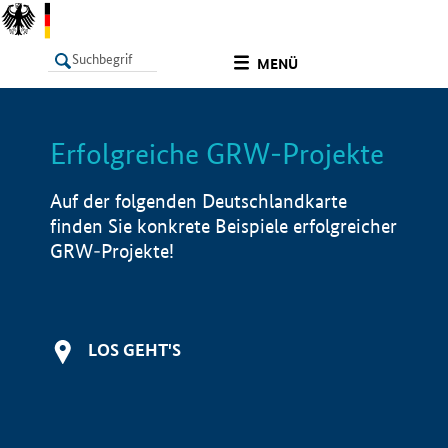
undefined
MENÜ
Erfolgreiche GRW-Projekte
LISTE
Filter
Info
Auf der folgenden Deutschlandkarte
finden Sie konkrete Beispiele erfolgreicher
GRW-Projekte!
LOS GEHT'S