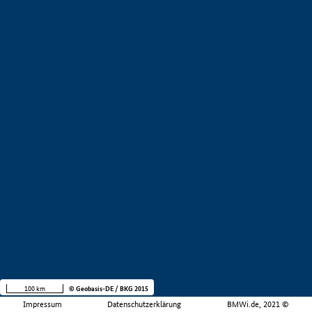
100 km
© Geobasis-DE / BKG 2015
Impressum
Datenschutzerklärung
BMWi.de, 2021 ©