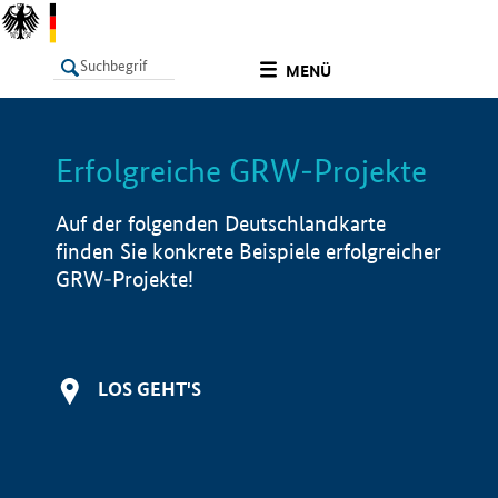
undefined
MENÜ
Erfolgreiche GRW-Projekte
LISTE
Filter
Info
Auf der folgenden Deutschlandkarte
finden Sie konkrete Beispiele erfolgreicher
GRW-Projekte!
LOS GEHT'S