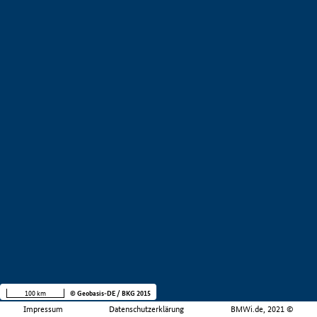
100 km
© Geobasis-DE / BKG 2015
Impressum
Datenschutzerklärung
BMWi.de, 2021 ©