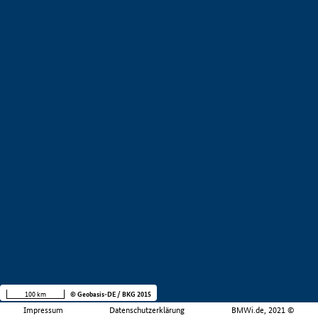
100 km
© Geobasis-DE / BKG 2015
Impressum
Datenschutzerklärung
BMWi.de, 2021 ©