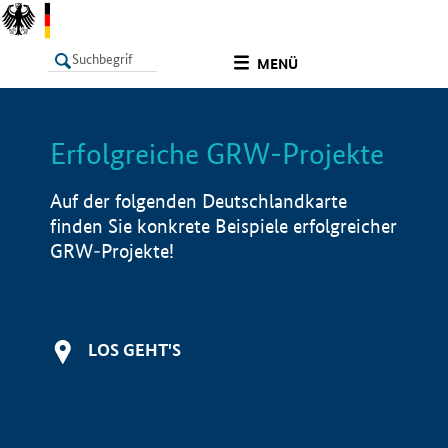
undefined
MENÜ
Erfolgreiche GRW-Projekte
LISTE
Filter
Info
Auf der folgenden Deutschlandkarte
finden Sie konkrete Beispiele erfolgreicher
GRW-Projekte!
LOS GEHT'S