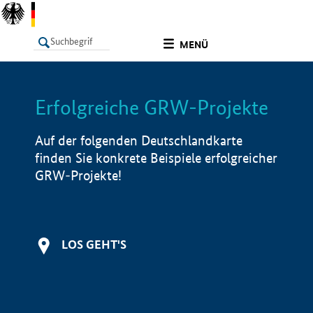
undefined
MENÜ
Erfolgreiche GRW-Projekte
LISTE
Filter
Info
Auf der folgenden Deutschlandkarte
finden Sie konkrete Beispiele erfolgreicher
GRW-Projekte!
LOS GEHT'S