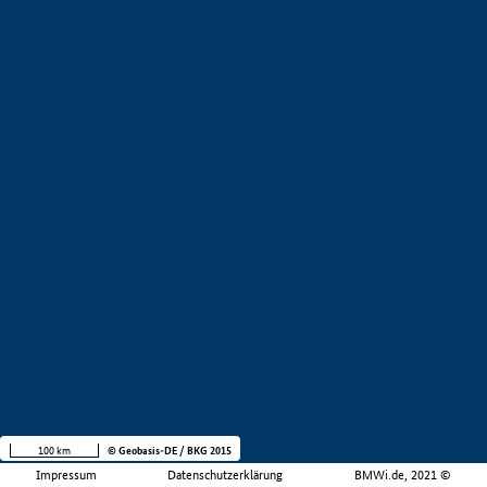
100 km
© Geobasis-DE / BKG 2015
Impressum
Datenschutzerklärung
BMWi.de, 2021 ©