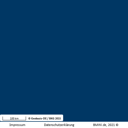
100 km
© Geobasis-DE / BKG 2015
Impressum
Datenschutzerklärung
BMWi.de, 2021 ©