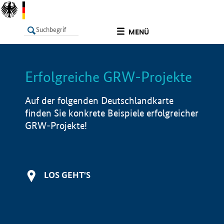
undefined
MENÜ
Erfolgreiche GRW-Projekte
LISTE
Filter
Info
Auf der folgenden Deutschlandkarte
finden Sie konkrete Beispiele erfolgreicher
GRW-Projekte!
LOS GEHT'S