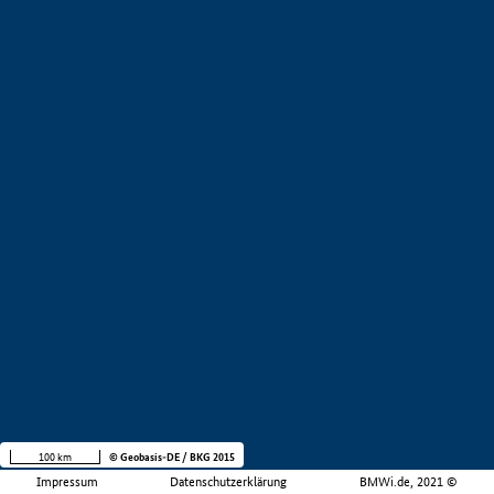
100 km
© Geobasis-DE / BKG 2015
Impressum
Datenschutzerklärung
BMWi.de, 2021 ©