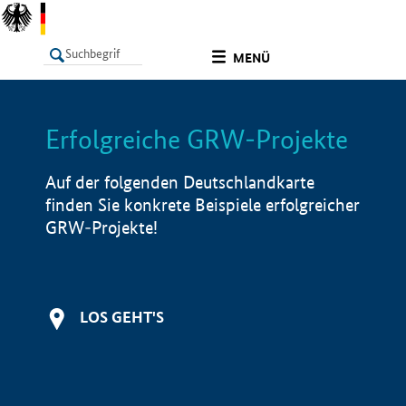
undefined
MENÜ
Erfolgreiche GRW-Projekte
LISTE
Filter
Info
Auf der folgenden Deutschlandkarte
finden Sie konkrete Beispiele erfolgreicher
GRW-Projekte!
LOS GEHT'S