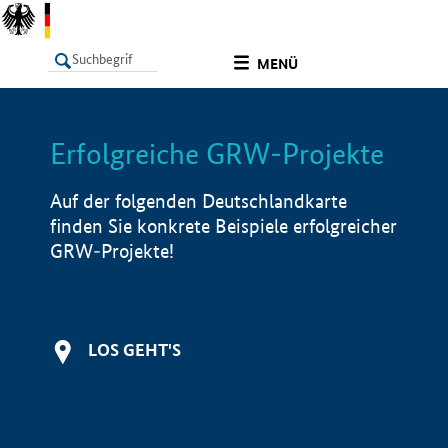
undefined
MENÜ
Erfolgreiche GRW-Projekte
LISTE
Filter
Info
Auf der folgenden Deutschlandkarte
finden Sie konkrete Beispiele erfolgreicher
GRW-Projekte!
LOS GEHT'S