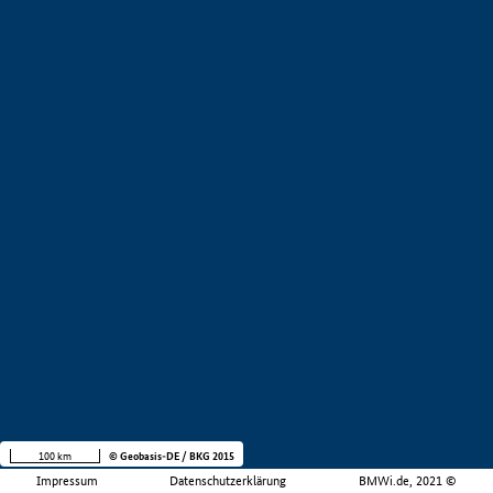
100 km
© Geobasis-DE / BKG 2015
Impressum
Datenschutzerklärung
BMWi.de, 2021 ©