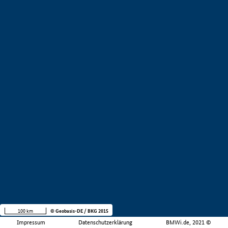
100 km
© Geobasis-DE / BKG 2015
Impressum
Datenschutzerklärung
BMWi.de, 2021 ©