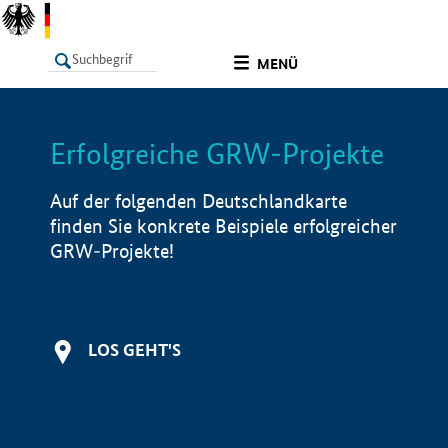
undefined
MENÜ
Erfolgreiche GRW-Projekte
LISTE
Filter
Info
Auf der folgenden Deutschlandkarte
finden Sie konkrete Beispiele erfolgreicher
GRW-Projekte!
LOS GEHT'S