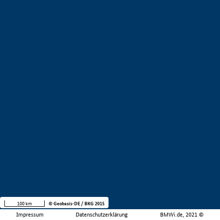
100 km
© Geobasis-DE / BKG 2015
Impressum
Datenschutzerklärung
BMWi.de, 2021 ©