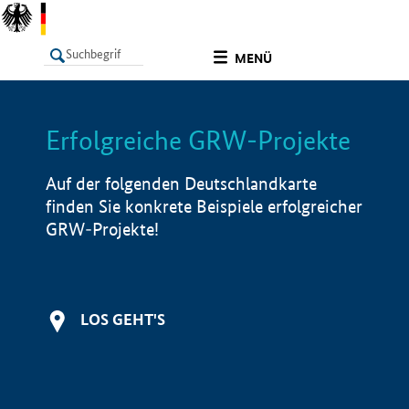
undefined
MENÜ
Erfolgreiche GRW-Projekte
LISTE
Filter
Info
Auf der folgenden Deutschlandkarte
finden Sie konkrete Beispiele erfolgreicher
GRW-Projekte!
LOS GEHT'S