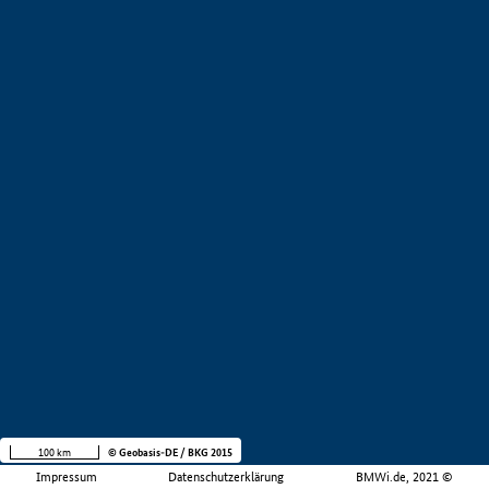
100 km
© Geobasis-DE / BKG 2015
Impressum
Datenschutzerklärung
BMWi.de, 2021 ©