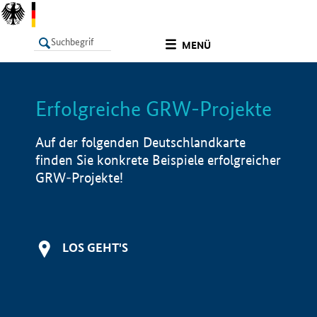
undefined
MENÜ
Erfolgreiche GRW-Projekte
LISTE
Filter
Info
Auf der folgenden Deutschlandkarte
finden Sie konkrete Beispiele erfolgreicher
GRW-Projekte!
LOS GEHT'S