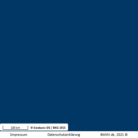
100 km
© Geobasis-DE / BKG 2015
Impressum
Datenschutzerklärung
BMWi.de, 2021 ©