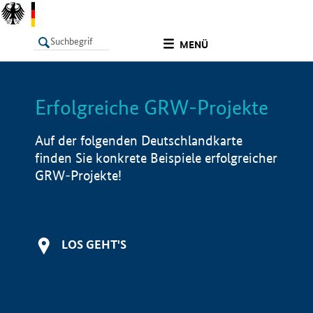
undefined
MENÜ
Erfolgreiche GRW-Projekte
LISTE
Filter
Info
Auf der folgenden Deutschlandkarte
finden Sie konkrete Beispiele erfolgreicher
GRW-Projekte!
LOS GEHT'S