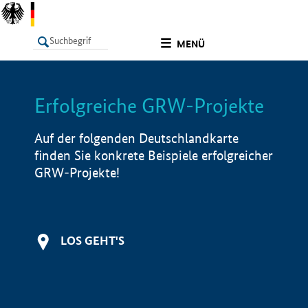
undefined
MENÜ
Erfolgreiche GRW-Projekte
LISTE
Filter
Info
Auf der folgenden Deutschlandkarte
finden Sie konkrete Beispiele erfolgreicher
GRW-Projekte!
LOS GEHT'S