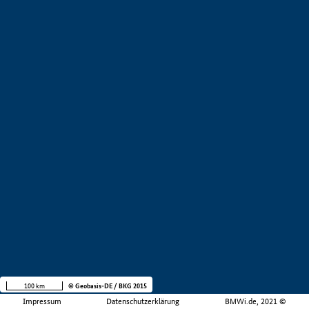
100 km
© Geobasis-DE / BKG 2015
Impressum
Datenschutzerklärung
BMWi.de, 2021 ©