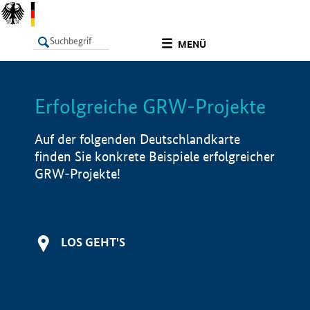
undefined
MENÜ
Erfolgreiche GRW-Projekte
LISTE
Filter
Info
Auf der folgenden Deutschlandkarte
finden Sie konkrete Beispiele erfolgreicher
GRW-Projekte!
LOS GEHT'S