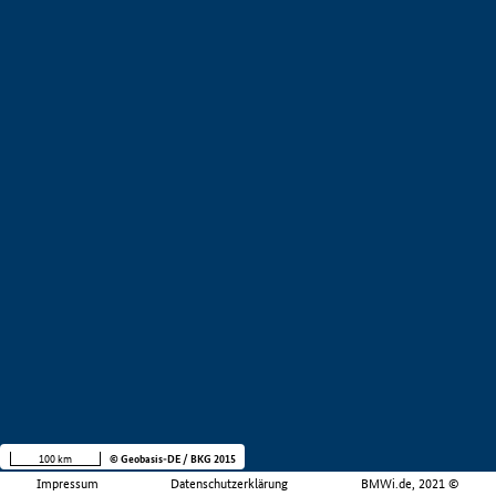
100 km
© Geobasis-DE / BKG 2015
Impressum
Datenschutzerklärung
BMWi.de, 2021 ©