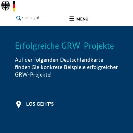
undefined
MENÜ
Erfolgreiche GRW-Projekte
LISTE
Filter
Info
Auf der folgenden Deutschlandkarte
finden Sie konkrete Beispiele erfolgreicher
GRW-Projekte!
LOS GEHT'S