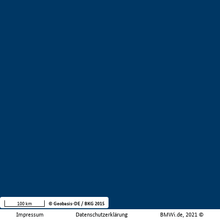
100 km
© Geobasis-DE / BKG 2015
Impressum
Datenschutzerklärung
BMWi.de, 2021 ©