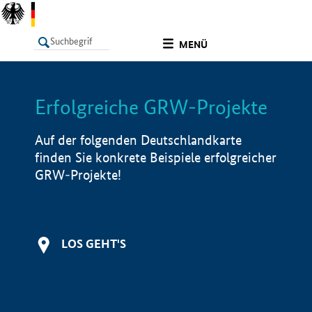
undefined
MENÜ
Erfolgreiche GRW-Projekte
LISTE
Filter
Info
Auf der folgenden Deutschlandkarte
finden Sie konkrete Beispiele erfolgreicher
GRW-Projekte!
LOS GEHT'S