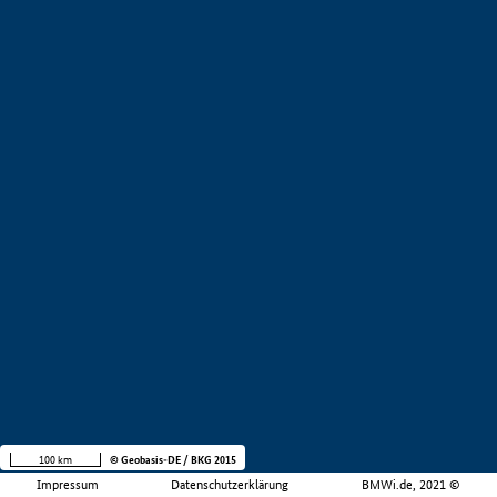
100 km
© Geobasis-DE / BKG 2015
Impressum
Datenschutzerklärung
BMWi.de, 2021 ©