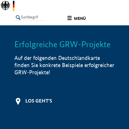
undefined
MENÜ
Erfolgreiche GRW-Projekte
LISTE
Filter
Info
Auf der folgenden Deutschlandkarte
finden Sie konkrete Beispiele erfolgreicher
GRW-Projekte!
LOS GEHT'S