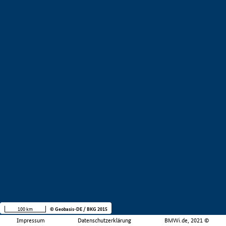
100 km
© Geobasis-DE / BKG 2015
Impressum
Datenschutzerklärung
BMWi.de, 2021 ©