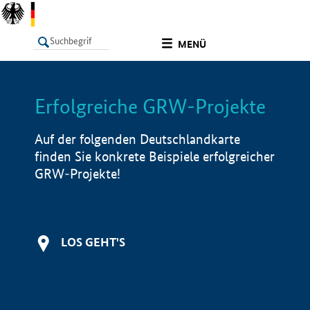
undefined
MENÜ
Erfolgreiche GRW-Projekte
LISTE
Filter
Info
Auf der folgenden Deutschlandkarte
finden Sie konkrete Beispiele erfolgreicher
GRW-Projekte!
LOS GEHT'S