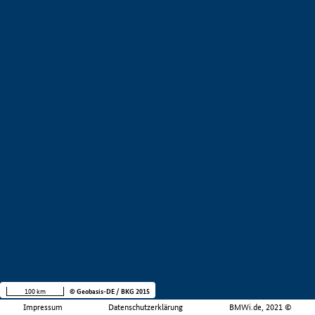
100 km
© Geobasis-DE / BKG 2015
Impressum
Datenschutzerklärung
BMWi.de, 2021 ©