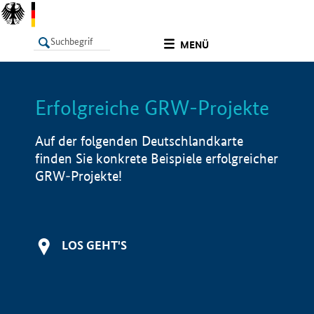
undefined
MENÜ
Erfolgreiche GRW-Projekte
LISTE
Filter
Info
Auf der folgenden Deutschlandkarte
finden Sie konkrete Beispiele erfolgreicher
GRW-Projekte!
LOS GEHT'S