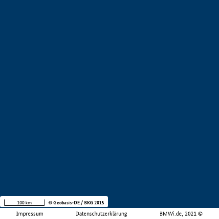
100 km
© Geobasis-DE / BKG 2015
Impressum
Datenschutzerklärung
BMWi.de, 2021 ©