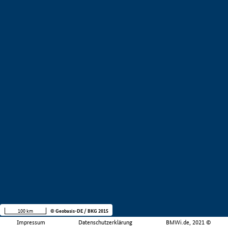
100 km
© Geobasis-DE / BKG 2015
Impressum
Datenschutzerklärung
BMWi.de, 2021 ©