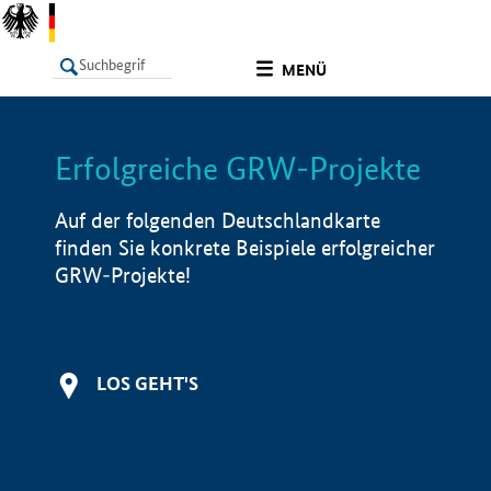
undefined
MENÜ
Erfolgreiche GRW-Projekte
LISTE
Filter
Info
Auf der folgenden Deutschlandkarte
finden Sie konkrete Beispiele erfolgreicher
GRW-Projekte!
LOS GEHT'S