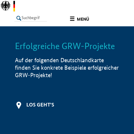
undefined
MENÜ
Erfolgreiche GRW-Projekte
LISTE
Filter
Info
Auf der folgenden Deutschlandkarte
finden Sie konkrete Beispiele erfolgreicher
GRW-Projekte!
LOS GEHT'S