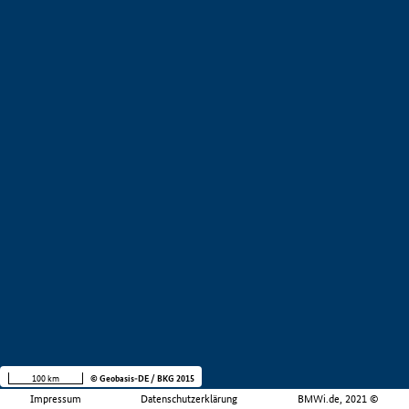
100 km
© Geobasis-DE / BKG 2015
Impressum
Datenschutzerklärung
BMWi.de, 2021 ©