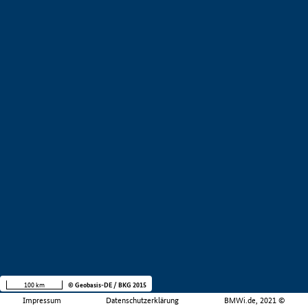
100 km
© Geobasis-DE / BKG 2015
Impressum
Datenschutzerklärung
BMWi.de, 2021 ©