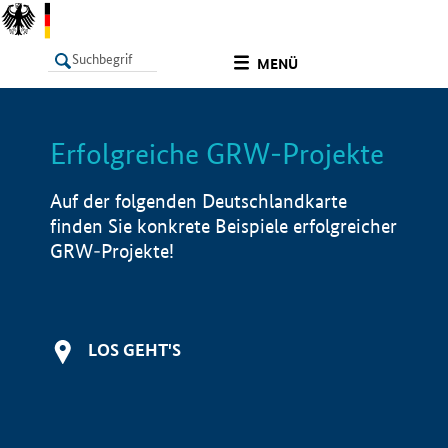
undefined
MENÜ
Erfolgreiche GRW-Projekte
LISTE
Filter
Info
Auf der folgenden Deutschlandkarte
finden Sie konkrete Beispiele erfolgreicher
GRW-Projekte!
LOS GEHT'S