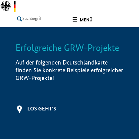
undefined
MENÜ
Erfolgreiche GRW-Projekte
LISTE
Filter
Info
Auf der folgenden Deutschlandkarte
finden Sie konkrete Beispiele erfolgreicher
GRW-Projekte!
LOS GEHT'S