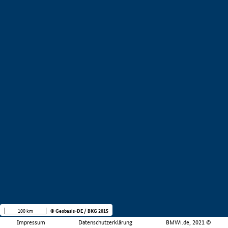
100 km
© Geobasis-DE / BKG 2015
Impressum
Datenschutzerklärung
BMWi.de, 2021 ©