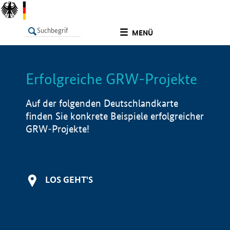
undefined
MENÜ
Erfolgreiche GRW-Projekte
LISTE
Filter
Info
Auf der folgenden Deutschlandkarte
finden Sie konkrete Beispiele erfolgreicher
GRW-Projekte!
LOS GEHT'S