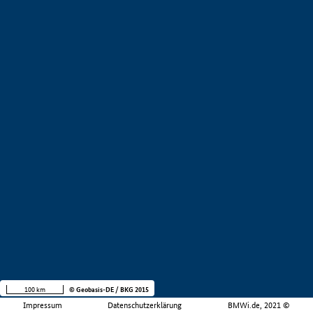
100 km
© Geobasis-DE / BKG 2015
Impressum
Datenschutzerklärung
BMWi.de, 2021 ©