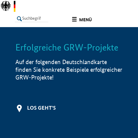
undefined
MENÜ
Erfolgreiche GRW-Projekte
LISTE
Filter
Info
Auf der folgenden Deutschlandkarte
finden Sie konkrete Beispiele erfolgreicher
GRW-Projekte!
LOS GEHT'S