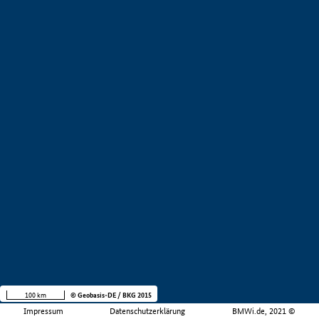
100 km
© Geobasis-DE / BKG 2015
Impressum
Datenschutzerklärung
BMWi.de, 2021 ©