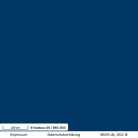
100 km
© Geobasis-DE / BKG 2015
Impressum
Datenschutzerklärung
BMWi.de, 2021 ©