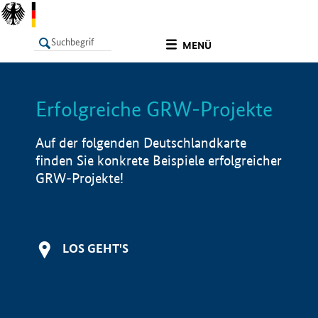
undefined
MENÜ
Erfolgreiche GRW-Projekte
LISTE
Filter
Info
Auf der folgenden Deutschlandkarte
finden Sie konkrete Beispiele erfolgreicher
GRW-Projekte!
LOS GEHT'S