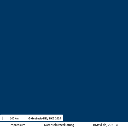
100 km
© Geobasis-DE / BKG 2015
Impressum
Datenschutzerklärung
BMWi.de, 2021 ©