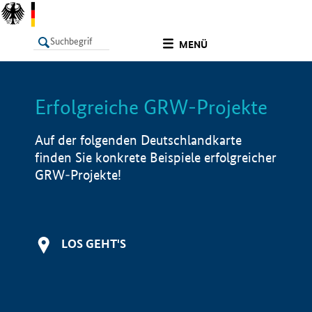
undefined
MENÜ
Erfolgreiche GRW-Projekte
LISTE
Filter
Info
Auf der folgenden Deutschlandkarte
finden Sie konkrete Beispiele erfolgreicher
GRW-Projekte!
LOS GEHT'S